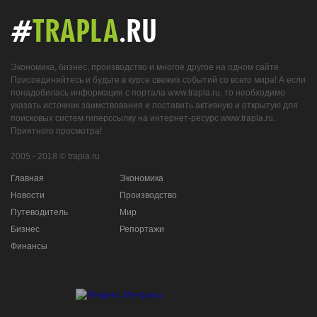
#
TRAPLA
.RU
Экономика, бизнес, производство и многое другое на одном сайте.
Присоединяйтесь и будьте в курсе свежих событий со всего мира! А если
понадобилась информация с портала www.trapla.ru, то необходимо
указать источник заимствования и поставить активную и открытую для
поисковых систем гиперссылку на интернет-ресурс www.trapla.ru.
Приятного просмотра!
2005 - 2018 © trapla.ru
Главная
Экономика
Новости
Производство
Путеводитель
Мир
Бизнес
Репортажи
Финансы