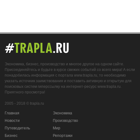
#
TRAPLA
.RU
Экономика, бизнес, производство и многое другое на одном сайте.
Присоединяйтесь и будьте в курсе свежих событий со всего мира! А если
понадобилась информация с портала www.trapla.ru, то необходимо
указать источник заимствования и поставить активную и открытую для
поисковых систем гиперссылку на интернет-ресурс www.trapla.ru.
Приятного просмотра!
2005 - 2018 © trapla.ru
Главная
Экономика
Новости
Производство
Путеводитель
Мир
Бизнес
Репортажи