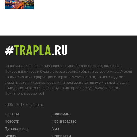
#
TRAPLA
.RU
Экономика, бизнес, производство и многое другое на одном сайте.
Присоединяйтесь и будьте в курсе свежих событий со всего мира! А если
понадобилась информация с портала www.trapla.ru, то необходимо
указать источник заимствования и поставить активную и открытую для
поисковых систем гиперссылку на интернет-ресурс www.trapla.ru.
Приятного просмотра!
2005 - 2018 © trapla.ru
Главная
Экономика
Новости
Производство
Путеводитель
Мир
Бизнес
Репортажи