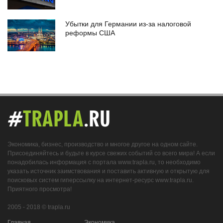
Убытки для Германии из-за налоговой
реформы США
#
TRAPLA
.RU
Экономика, бизнес, производство и многое другое на одном сайте.
Присоединяйтесь и будьте в курсе свежих событий со всего мира! А если
понадобилась информация с портала www.trapla.ru, то необходимо
указать источник заимствования и поставить активную и открытую для
поисковых систем гиперссылку на интернет-ресурс www.trapla.ru.
Приятного просмотра!
2005 - 2018 © trapla.ru
Главная
Экономика