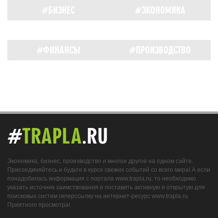
#БИЗНЕС
#ЭКОНОМИКА
#ФИНАНСЫ
#ПРОИЗВОДСТВО
#
TRAPLA
.RU
Экономика, бизнес, производство и многое другое на одном сайте.
Присоединяйтесь и будьте в курсе свежих событий со всего мира! А если
понадобилась информация с портала www.trapla.ru, то необходимо
указать источник заимствования и поставить активную и открытую для
поисковых систем гиперссылку на интернет-ресурс www.trapla.ru.
Приятного просмотра!